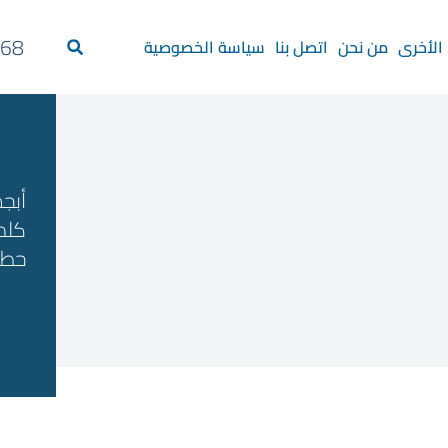
68+
الأخرى
من نحن
اتصل بنا
سياسة الخصوصية
أبج
كلم
حطي